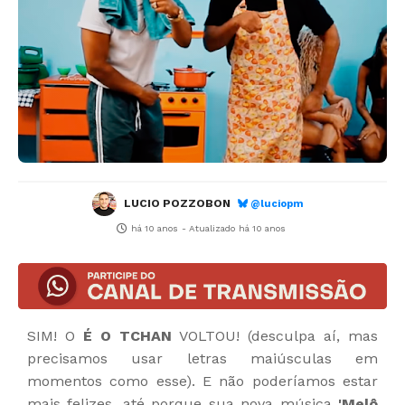
LUCIO POZZOBON
@luciopm
há 10 anos
- Atualizado
há 10 anos
SIM! O
É O TCHAN
VOLTOU! (desculpa aí, mas
precisamos usar letras maiúsculas em
momentos como esse). E não poderíamos estar
mais felizes, até porque sua nova música
'Melô