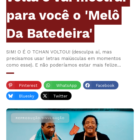
para você o 'Melô
Da Batedeira'
SIM! O É O TCHAN VOLTOU! (desculpa aí, mas
precisamos usar letras maiúsculas em momentos
como esse). E não poderíamos estar mais felize…
Pinterest
WhatsApp
Facebook
Bluesky
Twitter