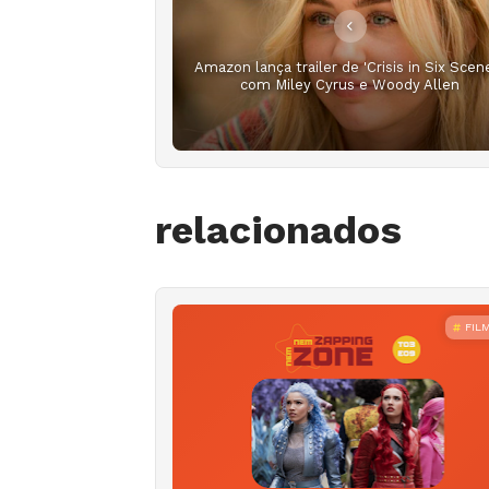
Amazon lança trailer de 'Crisis in Six Scene
com Miley Cyrus e Woody Allen
relacionados
FIL