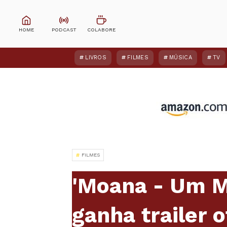
LIVROS
FILMES
MÚSICA
TV
FILMES
'Moana - Um M
ganha trailer o