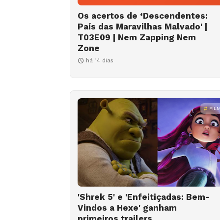
Os acertos de ‘Descendentes:
País das Maravilhas Malvado' |
T03E09 | Nem Zapping Nem
Zone
há 14 dias
FIL
'Shrek 5' e 'Enfeitiçadas: Bem-
Vindos a Hexe' ganham
primeiros trailers