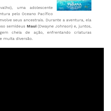
valho), uma adolescente
ntura pelo Oceano Pacífico
nvolve seus ancestrais. Durante a aventura, ela
eroso semideus
Maui
(Dwayne Johnson) e, juntos,
m cheia de ação, enfrentando criaturas
 e muita diversão.