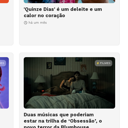
'Quinze Dias' é um deleite e um
calor no coração
há um mês
MES
FILMES
Duas músicas que poderiam
estar na trilha de ‘Obsessão’, o
novo terror da Blumhouse