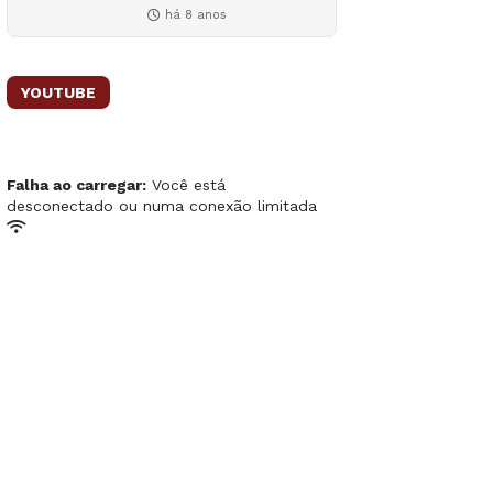
há 8 anos
YOUTUBE
Falha ao carregar:
Você está
desconectado ou numa conexão limitada