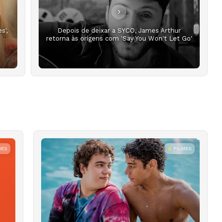
s',
Depois de deixar a SYCO, James Arthur
retorna às origens com 'Say You Won't Let Go'
MES
FILMES