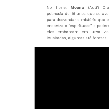
No filme,
Moana
(Auli’i Cra
polinésia de 16 anos que se ave
para desvendar o mistério que e
encontra o “espirituoso” e pod
eles embarcam em uma viage
inusitadas, algumas até ferozes,