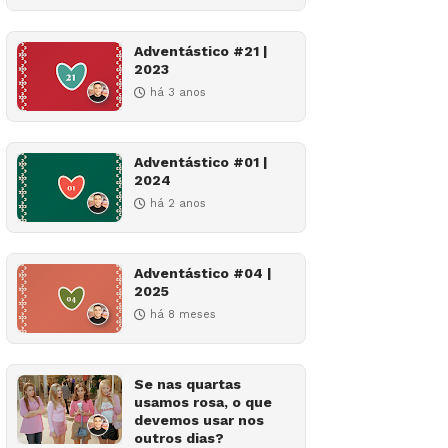
Adventástico #21 |
2023
há 3 anos
Adventástico #01 |
2024
há 2 anos
Adventástico #04 |
2025
há 8 meses
Se nas quartas
usamos rosa, o que
devemos usar nos
outros dias?