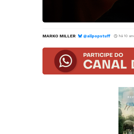
MARKO MILLER
@allpopstuff
há 10 an