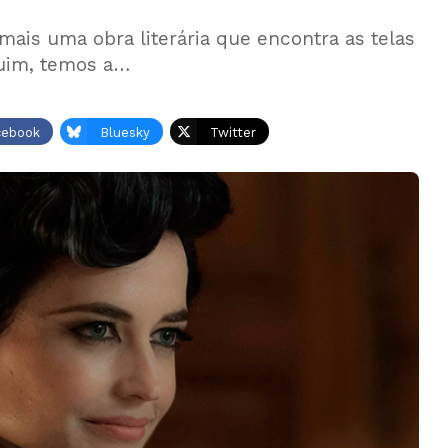
 mais uma obra literária que encontra as telas
ruim, temos a…
cebook
Bluesky
Twitter