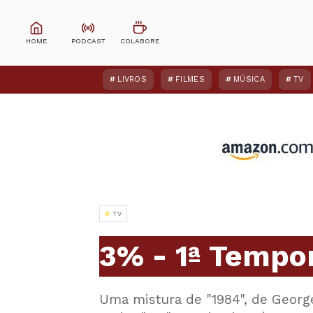
LIVROS
FILMES
MÚSICA
TV
TV
3% - 1ª Tempor
Uma mistura de "1984", de George