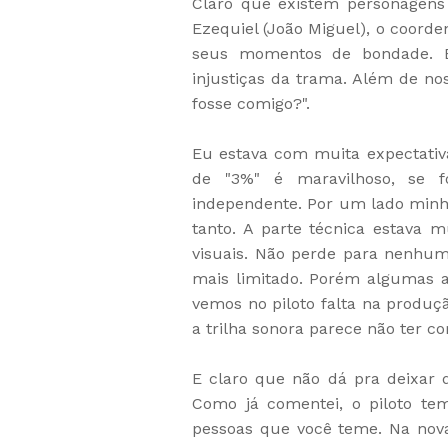
Claro que existem personagens
Ezequiel (João Miguel), o coor
seus momentos de bondade. E
injustiças da trama. Além de no
fosse comigo?".
Eu estava com muita expectativa
de "3%" é maravilhoso, se f
independente. Por um lado minha
tanto. A parte técnica estava mui
visuais. Não perde para nenhum
mais limitado. Porém algumas 
vemos no piloto falta na produç
a trilha sonora parece não ter c
E claro que não dá pra deixar 
Como já comentei, o piloto te
pessoas que você teme. Na nova 