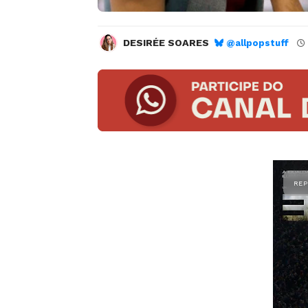
DESIRÉE SOARES
@allpopstuff