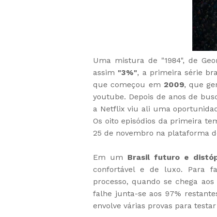
Uma mistura de "1984", de Geor
assim
"3%"
, a primeira série br
que começou em
2009
, que g
youtube. Depois de anos de busc
a Netflix viu ali uma oportunid
Os oito episódios da primeira t
25 de novembro na plataforma d
Em um
Brasil futuro e distó
confortável e de luxo. Para f
processo, quando se chega ao
falhe junta-se aos 97% restante
envolve várias provas para testar