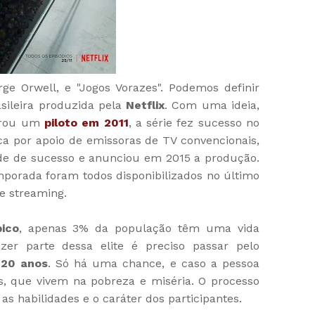
ge Orwell, e "Jogos Vorazes". Podemos definir
asileira produzida pela
Netflix
. Com uma ideia,
erou um
piloto em 2011
, a série fez sucesso no
a por apoio de emissoras de TV convencionais,
ade de sucesso e anunciou em 2015 a produção.
emporada foram todos disponibilizados no último
e streaming.
pico
, apenas 3% da população têm uma vida
azer parte dessa elite é preciso passar pelo
s
20 anos
. Só há uma chance, e caso a pessoa
s, que vivem na pobreza e miséria. O processo
 as habilidades e o caráter dos participantes.