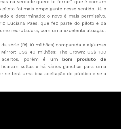
mas na verdade quero te ferrar", que é comum
piloto foi mais empolgante nesse sentido. Já o
sado e determinado; o novo é mais permissivo.
z Luciana Paes, que fez parte do piloto e da
como recrutadora, com uma excelente atuação.
 da série (R$ 10 milhões) comparada a algumas
k Mirror: US$ 40 milhões; The Crown: US$ 100
 e acertos, porém é um
bom produto de
 ficaram soltas e há vários ganchos para uma
er se terá uma boa aceitação do público e se a