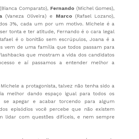
(Bianca Comparato),
Fernando
(Michel Gomes),
a
(Vaneza Oliveira) e
Marco
(Rafael Lozano),
 dos 3%, cada um por um motivo. Michele é a
ser tonta e ter atitude, Fernando é o cara legal
Rafael é o bonitão sem escrúpulos, Joana é a
cos vem de uma família que todos passam para
 flashbacks que mostram a vida dos candidatos
ocesso e aí passamos a entender melhor a
Michele a protagonista, talvez não tenha sido a
aria melhor dando espaço igual para todos os
ão se apegar e acabar torcendo para algum
dos episódios você percebe que não existem
am lidar com questões difíceis, e nem sempre