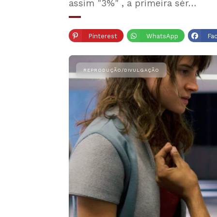
assim "3%" , a primeira sér…
Pinterest
WhatsApp
Fa