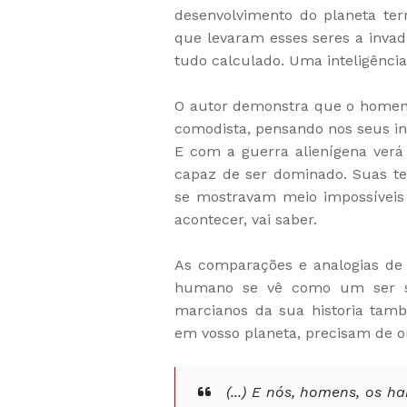
desenvolvimento do planeta ter
que levaram esses seres a invadi
tudo calculado. Uma inteligênci
O autor demonstra que o homem d
comodista, pensando nos seus in
E com a guerra alienígena verá
capaz de ser dominado. Suas te
se mostravam meio impossíveis
acontecer, vai saber.
As comparações e analogias de W
humano se vê como um ser su
marcianos da sua historia ta
em vosso planeta, precisam de ou
(...) E nós, homens, os h