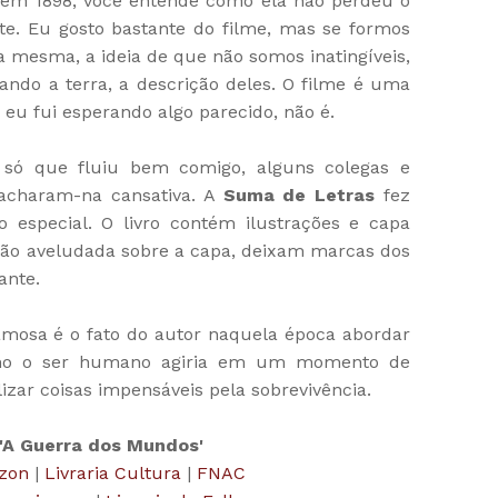
em 1898, você entende como ela não perdeu o
nte. Eu gosto bastante do filme, mas se formos
 mesma, a ideia de que não somos inatingíveis,
ando a terra, a descrição deles. O filme é uma
 eu fui esperando algo parecido, não é.
, só que fluiu bem comigo, alguns colegas e
acharam-na cansativa. A
Suma de Letras
fez
 especial. O livro contém ilustrações e capa
ção aveludada sobre a capa, deixam marcas dos
ante.
amosa é o fato do autor naquela época abordar
omo o ser humano agiria em um momento de
lizar coisas impensáveis pela sobrevivência.
'A Guerra dos Mundos'
zon
|
Livraria Cultura
|
FNAC