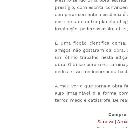
Mesmo sendo uma obra escrita 
prestígio, com escrita convince
comparar somente a essência é a
dos seres de outro planeta cheg
inspiração, podemos assim dizer,
É uma ficção cientifica densa
amigos não gostaram da obra, 
um ótimo trabalho nesta edição
dura. O único porém é a lamina
dedos e isso me incomodou bast
A meu ver o que torna a obra f
algo imaginável e a forma c
terror, medo e catástrofe. De rea
Compre 
Saraiva
|
Ama