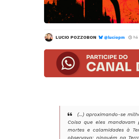
LUCIO POZZOBON
@luciopm
há
(...) aproximando-se milh
Coisa que eles mandavam pa
mortes e calamidades à Ter
observava; ninguém na Terra 