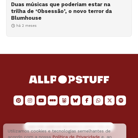
Duas músicas que poderiam estar na
trilha de ‘Obsessão’, o novo terror da
Blumhouse
há 2 meses
LOGO POR
JAIMESON MACHADO
E LAYOUT POR
JAO
Utilizamos cookies e tecnologias semelhantes de
acordo com a nossa
Política de Privacidade
e, ao