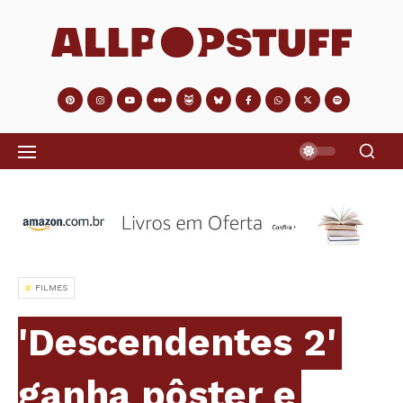
FILMES
'Descendentes 2'
ganha pôster e