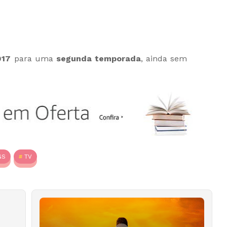
017
para uma
segunda temporada
, ainda sem
GS
TV