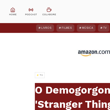
LIVROS
FILMES
MÚSICA
TV
TV
O Demogorgon 
'Stranger Thin