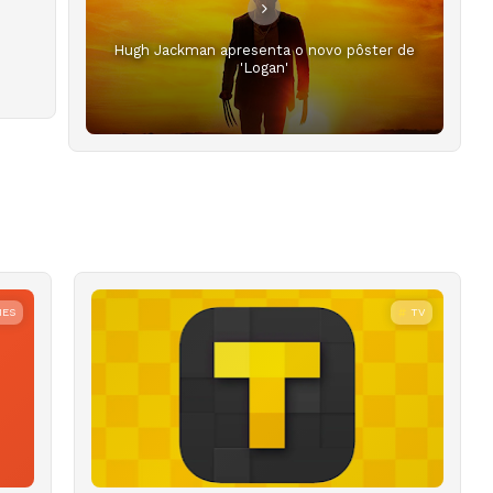
Hugh Jackman apresenta o novo pôster de
'Logan'
MES
TV