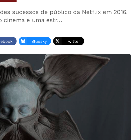
ndes sucessos de público da Netflix em 2016.
o cinema e uma estr…
cebook
Bluesky
Twitter