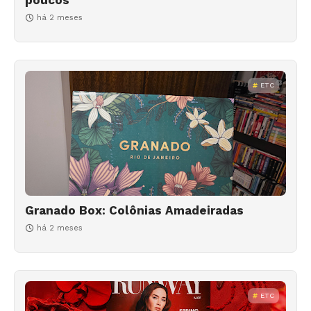
há 2 meses
ETC
Granado Box: Colônias Amadeiradas
há 2 meses
ETC