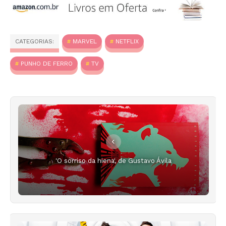
CATEGORIAS:
MARVEL
NETFLIX
PUNHO DE FERRO
TV
'O sorriso da hiena', de Gustavo Ávila