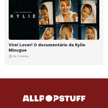
MÚSICA
Virei Lover! O documentário da Kylie
Minogue
há 2 meses