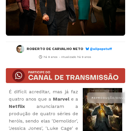
ROBERTO DE CARVALHO NETO
@allpopstuff
há 9 anos
- Atualizado
há 9 anos
É difícil acreditar, mas já faz
quatro anos que a
Marvel
e a
Netflix
anunciaram a
produção de quatro séries de
heróis, sendo elas 'Demolidor',
'Jessica Jones', 'Luke Cage' e