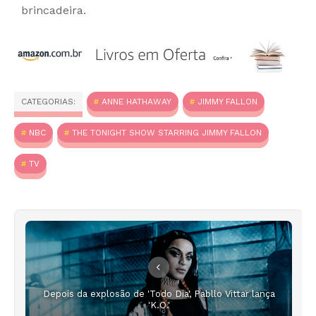
brincadeira.
CATEGORIAS:
ANNE HATHAWAY
JIMMY FALLON
NBC
THE TONIGHT SHOW STARRING JIMMY FALLON
TV
Depois da explosão de 'Todo Dia', Pabllo Vittar lança
'K.O.'