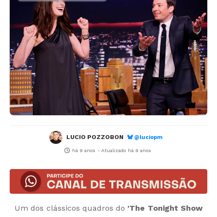
LUCIO POZZOBON
@luciopm
há 9 anos
- Atualizado
há 9 anos
Um dos clássicos quadros do
'The Tonight Show