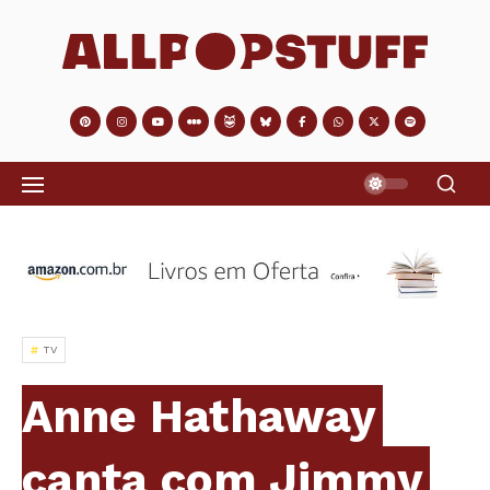
TV
Anne Hathaway
canta com Jimmy