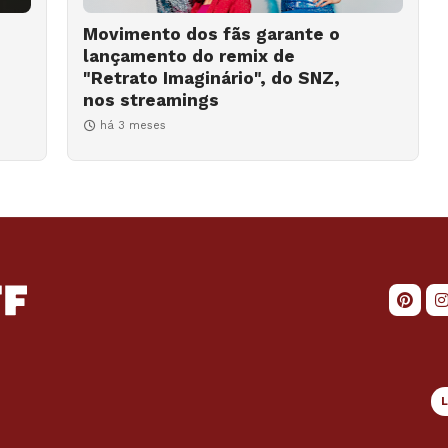
Movimento dos fãs garante o
lançamento do remix de
"Retrato Imaginário", do SNZ,
nos streamings
há 3 meses