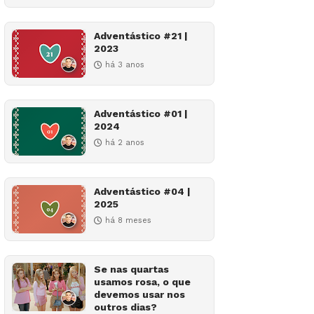
Adventástico #21 |
2023
há 3 anos
Adventástico #01 |
2024
há 2 anos
Adventástico #04 |
2025
há 8 meses
Se nas quartas
usamos rosa, o que
devemos usar nos
outros dias?