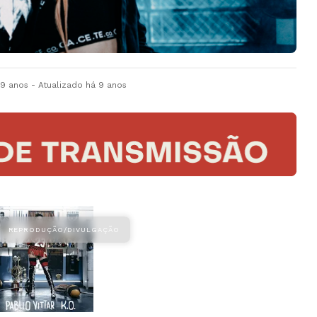
 9 anos
- Atualizado
há 9 anos