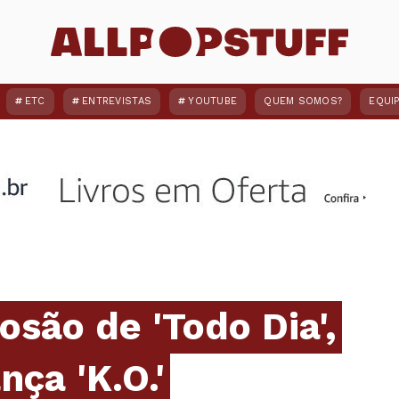
ETC
ENTREVISTAS
YOUTUBE
QUEM SOMOS?
EQUI
osão de 'Todo Dia',
nça 'K.O.'