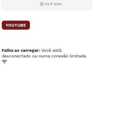
há 8 anos
YOUTUBE
Falha ao carregar:
Você está
desconectado ou numa conexão limitada