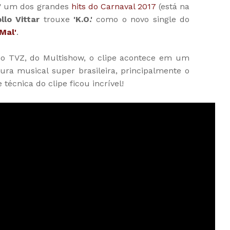
'
um dos grandes
hits do Carnaval 2017
(está na
llo Vittar
trouxe
'K.O.'
como o novo single do
Mal'
.
 no TVZ, do Multishow, o clipe acontece em um
ra musical super brasileira, principalmente o
 técnica do clipe ficou incrível!