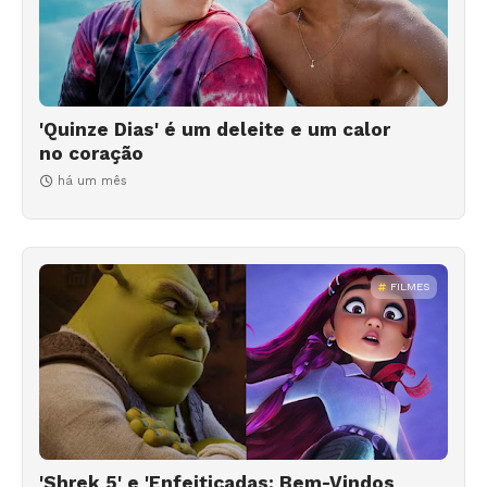
'Quinze Dias' é um deleite e um calor
no coração
há um mês
FILMES
'Shrek 5' e 'Enfeitiçadas: Bem-Vindos