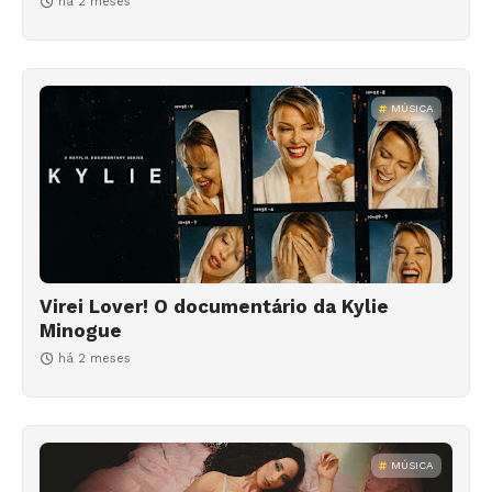
há 2 meses
MÚSICA
Virei Lover! O documentário da Kylie
Minogue
há 2 meses
MÚSICA