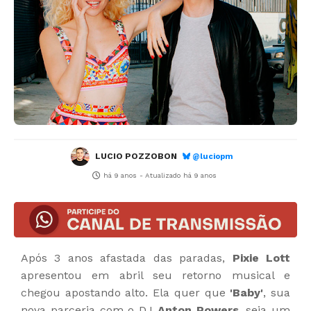
LUCIO POZZOBON
@luciopm
há 9 anos
- Atualizado
há 9 anos
Após 3 anos afastada das paradas,
Pixie Lott
apresentou em abril seu retorno musical e
chegou apostando alto. Ela quer que
'Baby'
, sua
nova parceria com o DJ
Anton Powers
, seja um