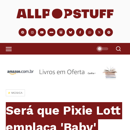
MÚSICA
Será que Pixie Lott
emplaca 'Baby'