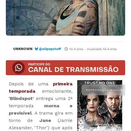
UNKNOWN
@allpopstuff
há 9 anos
- Atualizado
há 9 anos
Depois de uma
primeira
temporada
emocionante,
'Blindspot'
entrega uma 2ª
temporada
morna e
previsível
. A trama gira em
torno de
Jane
(Jamie
Alexander, 'Thor') que após