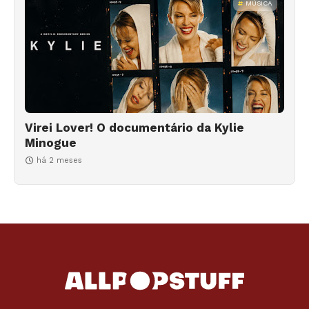
MÚSICA
Virei Lover! O documentário da Kylie
Minogue
há 2 meses