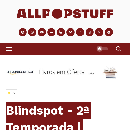
TV
Blindspot - 2ª
Temporada |