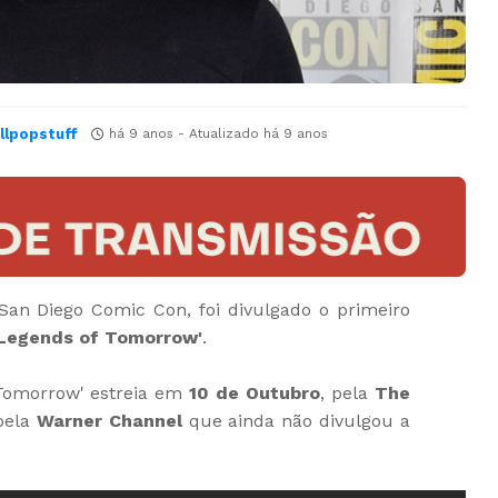
llpopstuff
há 9 anos
- Atualizado
há 9 anos
San Diego Comic Con, foi divulgado o primeiro
'Legends of Tomorrow'
.
Tomorrow' estreia em
10 de Outubro
, pela
The
 pela
Warner Channel
que ainda não divulgou a