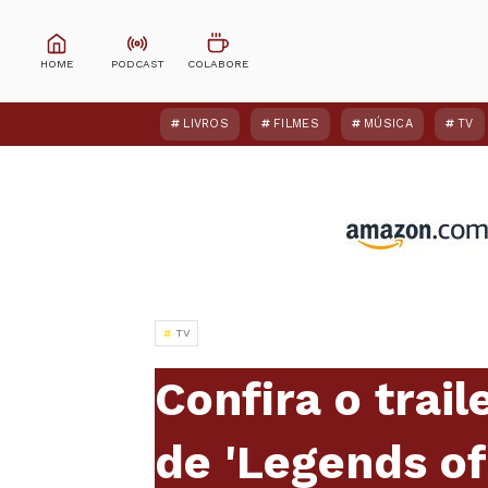
LIVROS
FILMES
MÚSICA
TV
TV
Confira o trai
de 'Legends o