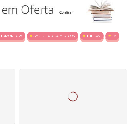
F TOMORROW
SAN DIEGO COMIC-CON
THE CW
TV