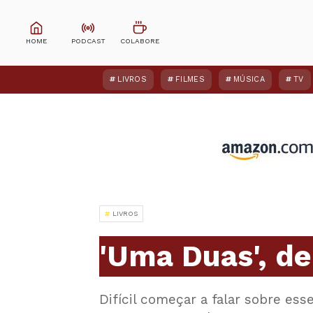
LIVROS
FILMES
MÚSICA
TV
LIVROS
'Uma Duas', de
Difícil começar a falar sobre ess