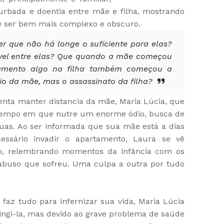
rbada e doentia entre mãe e filha, mostrando
e ser bem mais complexo e obscuro.
 que não há longe o suficiente para elas?
vel entre elas? Que quando a mãe começou
tamento algo na filha também começou a
dio da mãe, mas o assassinato da filha?
 tenta manter distancia da mãe, Maria Lúcia, que
tempo em que nutre um enorme ódio, busca de
uas. Ao ser informada que sua mãe está a dias
essário invadir o apartamento, Laura se vê
ado, relembrando momentos da infância com os
 abuso que sofreu. Uma culpa a outra por tudo
az tudo para infernizar sua vida, Maria Lúcia
tingi-la, mas devido ao grave problema de saúde