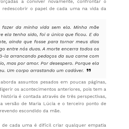
orçadas a conviver novamente, confrontar o
 redescobrir o papel de cada uma na vida da
 fazer da minha vida sem ela. Minha mãe
e ela tenha sido, foi a única que ficou. E do
ente, ainda que fosse para tornar meus dias
go entre nós duas. A morte encerra todos os
tá-la arrancando pedaços da sua carne com
o, mas por amor. Por desespero. Porque ela
á eu. Um corpo arrastando um cadáver.
, aborda assuntos pesados em poucas páginas,
igerir os acontecimentos anteriores, pois tem a
história é contada através de três perspectivas,
a versão de Maria Lúcia e o terceiro ponto de
screvendo escondido da mãe.
de cada uma é difícil criar qualquer empatia