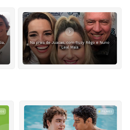
ia,
Na praia de Juacas, com Suzy Rêgo e Nuno
Leal Maia
ROS
FILMES