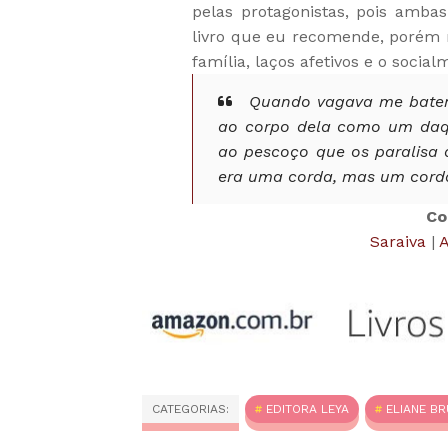
pelas protagonistas, pois amb
livro que eu recomende, porém r
família, laços afetivos e o social
Quando vagava me batend
ao corpo dela como um daq
ao pescoço que os paralisa
era uma corda, mas um cordã
Co
Saraiva
|
CATEGORIAS:
EDITORA LEYA
ELIANE B