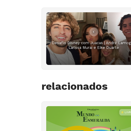
Desafio Disney com Juacas | André Lamogl
Larissa Murai e Eike Duarte
relacionados
LIV