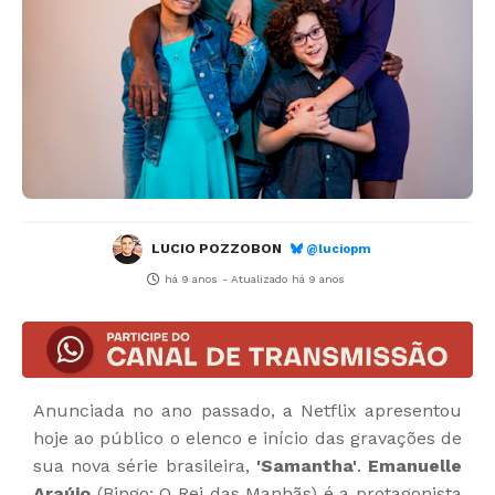
LUCIO POZZOBON
@luciopm
há 9 anos
- Atualizado
há 9 anos
Anunciada no ano passado, a Netflix apresentou
hoje ao público o elenco e início das gravações de
sua nova série brasileira,
'Samantha'
.
Emanuelle
Araújo
(Bingo: O Rei das Manhãs) é a protagonista