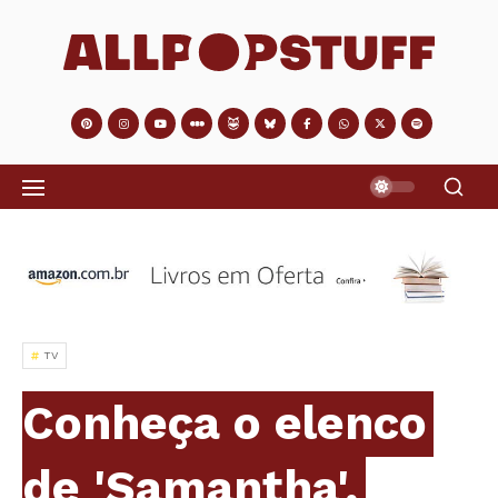
TV
Conheça o elenco
de 'Samantha',