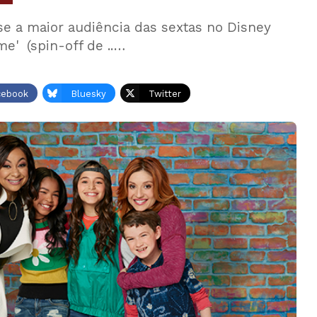
se a maior audiência das sextas no Disney
e' (spin-off de ..…
cebook
Bluesky
Twitter