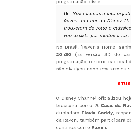
programação, disse:
Nós ficamos muito orgulh
Raven retornar ao Disney Cha
trouxeram de volta a clássica
vão assistir por muitos anos.
No Brasil, 'Raven's Home' gan
20h30
(na versão SD do cana
programação, o nome nacional d
não divulgou nenhuma arte ou ví
ATUA
O Disney Channel oficializou hoje
brasileira como
'A Casa da Ra
dubladora
Flavia Saddy
, respo
da Raven', também participará d
continua como
Raven
.