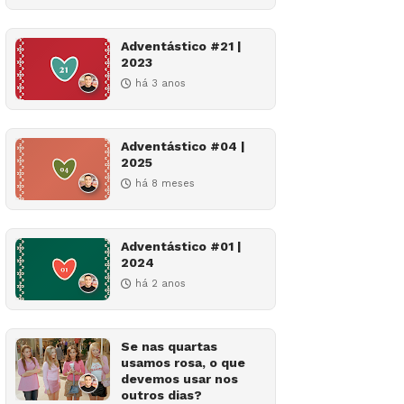
Adventástico #21 |
2023
há 3 anos
Adventástico #04 |
2025
há 8 meses
Adventástico #01 |
2024
há 2 anos
Se nas quartas
usamos rosa, o que
devemos usar nos
outros dias?