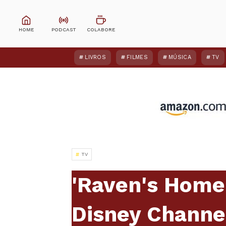
LIVROS
FILMES
MÚSICA
TV
TV
'Raven's Home
Disney Channe