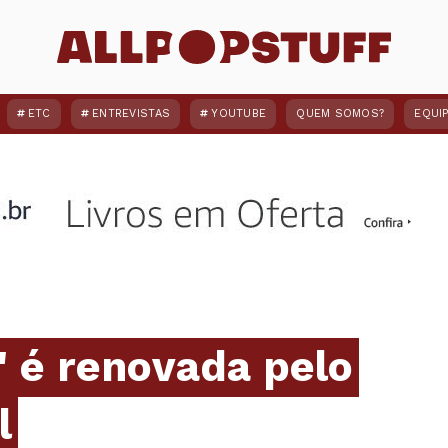
ETC
ENTREVISTAS
YOUTUBE
QUEM SOMOS?
EQUI
' é renovada pelo
l