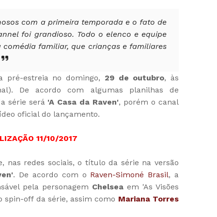
osos com a primeira temporada e o fato de
nnel foi grandioso. Todo o elenco e equipe
 comédia familiar, que crianças e familiares
ha pré-estreia no domingo,
29 de outubro
, às
l). De acordo com algumas planilhas de
a série será
'A Casa da Raven'
, porém o canal
deo oficial do lançamento.
LIZAÇÃO 11/10/2017
, nas redes sociais, o título da série na versão
ven'
. De acordo com o
Raven-Simoné Brasil
, a
nsável pela personagem
Chelsea
em 'As Visões
o spin-off da série, assim como
Mariana Torres