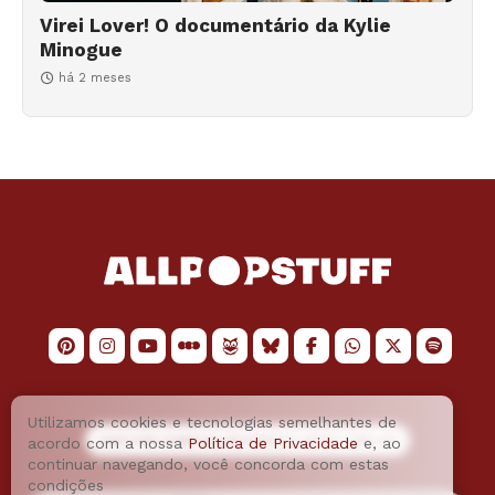
Virei Lover! O documentário da Kylie
Minogue
há 2 meses
Utilizamos cookies e tecnologias semelhantes de
LOGO POR
JAIMESON MACHADO
E LAYOUT POR
JAO
acordo com a nossa
Política de Privacidade
e, ao
continuar navegando, você concorda com estas
condições