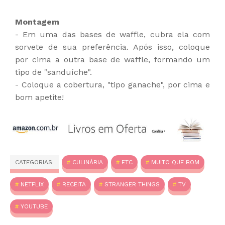
Montagem
- Em uma das bases de waffle, cubra ela com
sorvete de sua preferência. Após isso, coloque
por cima a outra base de waffle, formando um
tipo de "sanduíche".
- Coloque a cobertura, "tipo ganache", por cima e
bom apetite!
CATEGORIAS:
CULINÁRIA
ETC
MUITO QUE BOM
NETFLIX
RECEITA
STRANGER THINGS
TV
YOUTUBE