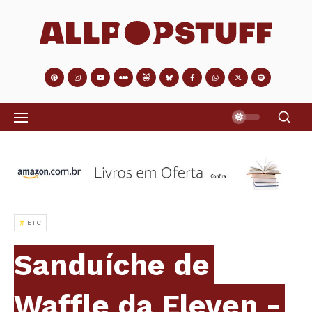
ETC
Sanduíche de
Waffle da Eleven -