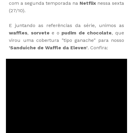
com a segunda temporada na
Netflix
nessa sexta
(27/10).
E juntando as referências da série, unimos as
waffles
,
sorvete
e o
pudim de chocolate
, que
virou uma cobertura "tipo ganache" para nosso
'Sanduíche de Waffle da Eleven'
. Confira: