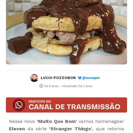
LUCIO POZZOBON
@luciopm
há 9 anos
- Atualizado
há 2 anos
Nesse novo
'Muito Que Bom'
vamos homenagear
Eleven
da série
'Stranger Things'
, que retorna