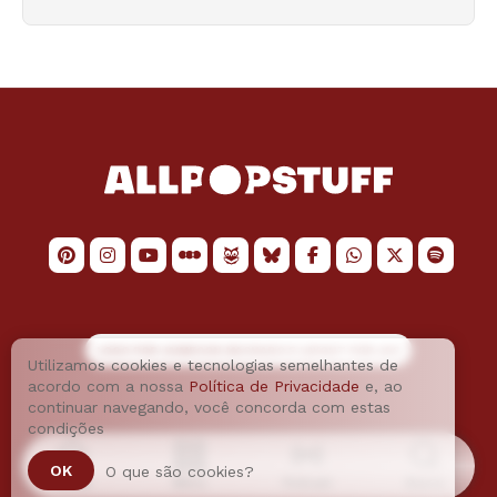
LOGO POR
JAIMESON MACHADO
E LAYOUT POR
JAO
Utilizamos cookies e tecnologias semelhantes de
acordo com a nossa
Política de Privacidade
e, ao
continuar navegando, você concorda com estas
condições
OK
O que são cookies?
Home
Menu
Podcast
Busca