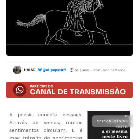
HAISE
@allpopstuff
há 9 anos
- Atualizado
há 9 anos
A poesia conecta pessoas.
Através de versos, muitos
sentimentos circulam. E é
esse trânsito de sentimentos