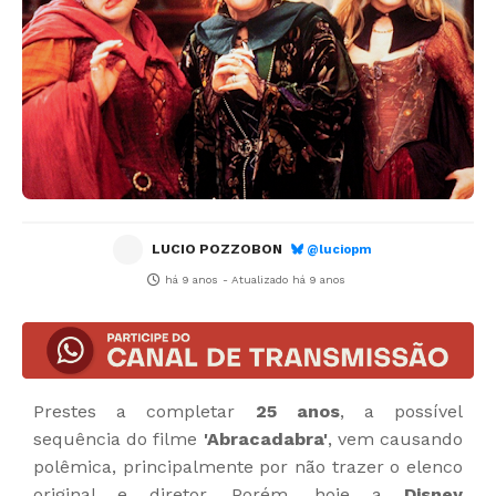
LUCIO POZZOBON
@luciopm
há 9 anos
- Atualizado
há 9 anos
Prestes a completar
25 anos
, a possível
sequência do filme
'Abracadabra'
, vem causando
polêmica, principalmente por não trazer o elenco
original e diretor. Porém, hoje a
Disney