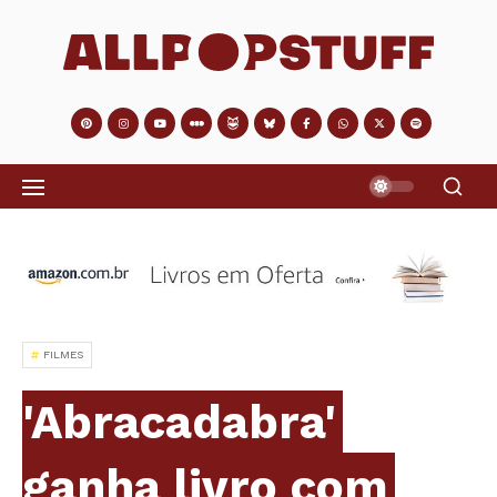
FILMES
'Abracadabra'
ganha livro com