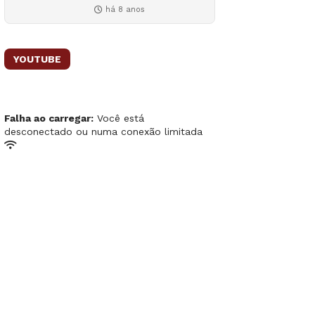
há 8 anos
YOUTUBE
Falha ao carregar:
Você está
desconectado ou numa conexão limitada