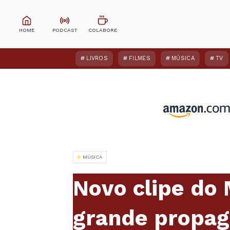
LIVROS
FILMES
MÚSICA
TV
MÚSICA
Novo clipe do
grande propag