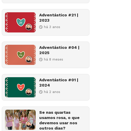
Adventástico #21 |
2023
há 3 anos
Adventástico #04 |
2025
há 8 meses
Adventástico #01 |
2024
há 2 anos
Se nas quartas
usamos rosa, o que
devemos usar nos
outros dias?