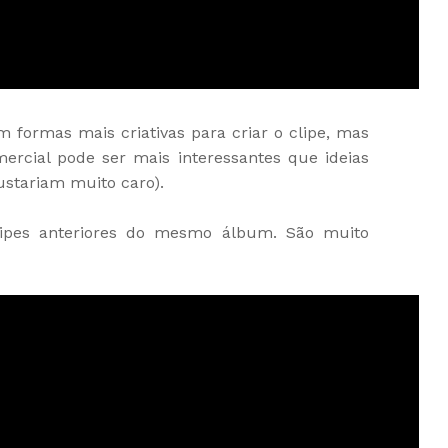
formas mais criativas para criar o clipe, mas
rcial pode ser mais interessantes que ideias
ustariam muito caro).
 clipes anteriores do mesmo álbum. São muito