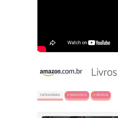
CATEGORIAS:
MAROON 5
MÚSICA