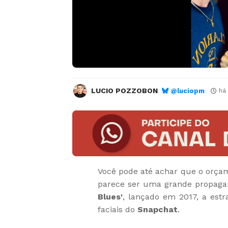
LUCIO POZZOBON
@luciopm
há
Você pode até achar que o orçam
parece ser uma grande propaga
Blues'
, lançado em 2017, a estrat
faciais do
Snapchat
.