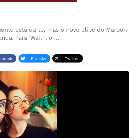
ento está curto, mas o novo clipe do Maroon
da. Para 'Wait' , o …
cebook
Bluesky
Twitter