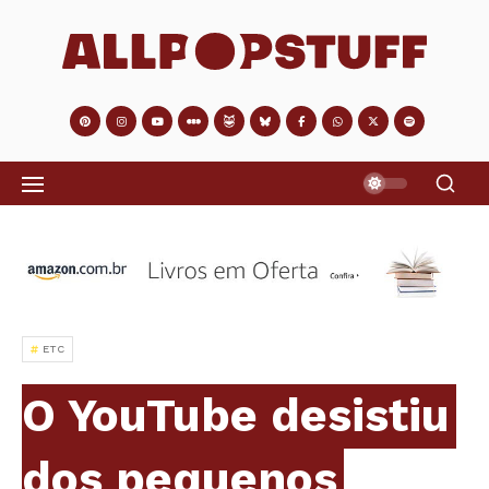
ETC
O YouTube desistiu
dos pequenos