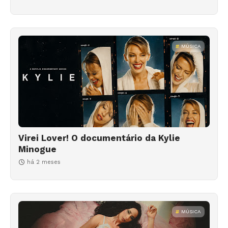
MÚSICA
Virei Lover! O documentário da Kylie
Minogue
há 2 meses
MÚSICA