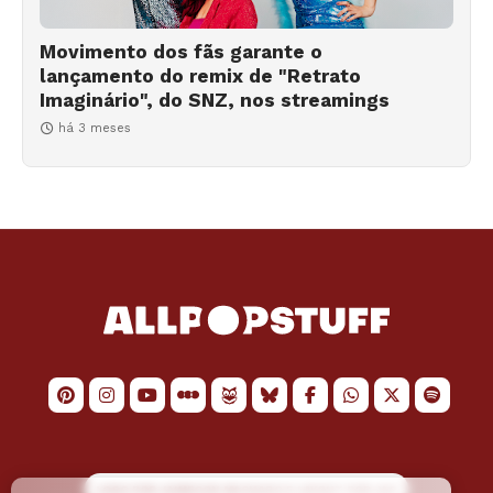
Movimento dos fãs garante o
lançamento do remix de "Retrato
Imaginário", do SNZ, nos streamings
há 3 meses
LOGO POR
JAIMESON MACHADO
E LAYOUT POR
JAO