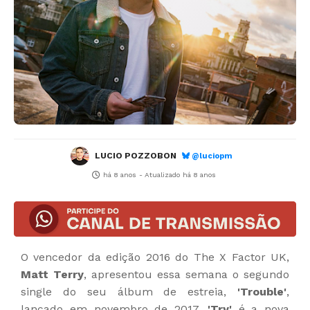
LUCIO POZZOBON
@luciopm
há 8 anos
- Atualizado
há 8 anos
O vencedor da edição 2016 do The X Factor UK,
Matt Terry
, apresentou essa semana o segundo
single do seu álbum de estreia,
'Trouble'
,
lançado em novembro de 2017.
'Try'
é a nova