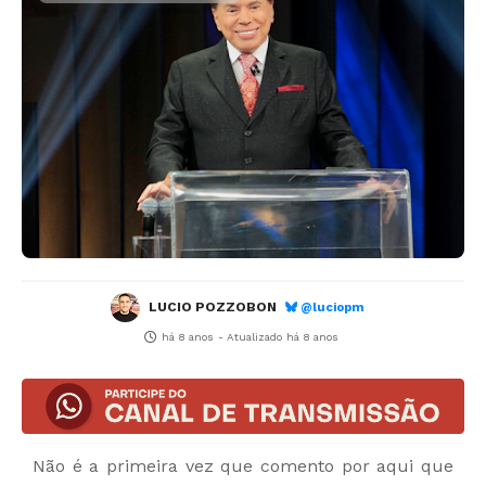
LUCIO POZZOBON
@luciopm
há 8 anos
- Atualizado
há 8 anos
Não é a primeira vez que comento por aqui que