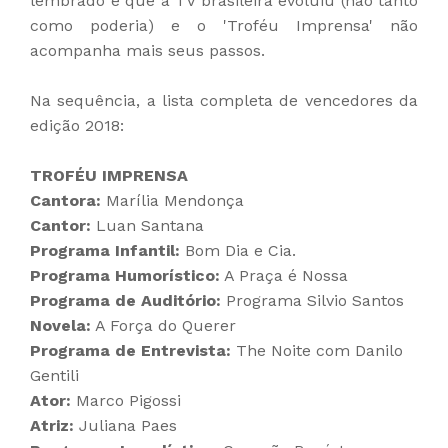
lembrado é que a TV brasileira evoluiu (não tanto
como poderia) e o 'Troféu Imprensa' não
acompanha mais seus passos.
Na sequência, a lista completa de vencedores da
edição 2018:
TROFÉU IMPRENSA
Cantora:
Marília Mendonça
Cantor:
Luan Santana
Programa Infantil:
Bom Dia e Cia.
Programa Humorístico:
A Praça é Nossa
Programa de Auditório:
Programa Silvio Santos
Novela:
A Força do Querer
Programa de Entrevista:
The Noite com Danilo
Gentili
Ator:
Marco Pigossi
Atriz:
Juliana Paes