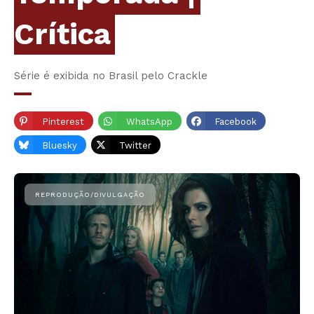
Crítica
Série é exibida no Brasil pelo Crackle
Pinterest
WhatsApp
Facebook
Bluesky
Twitter