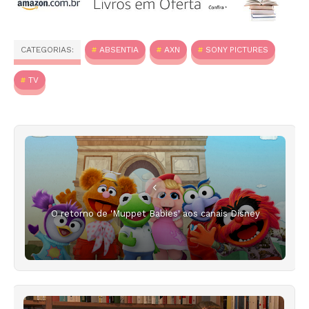
CATEGORIAS:
ABSENTIA
AXN
SONY PICTURES
TV
O retorno de 'Muppet Babies' aos canais Disney