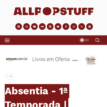
TV
Absentia - 1ª
Temporada |