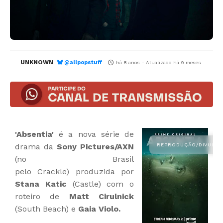
UNKNOWN
@allpopstuff
há 8 anos
- Atualizado
há 9 meses
'Absentia'
é a nova série de
drama da
Sony Pictures/AXN
(no Brasil
pelo Crackle
) produzida por
Stana Katic
(Castle) com o
roteiro de
Matt Cirulnick
(South Beach) e
Gaia Violo.