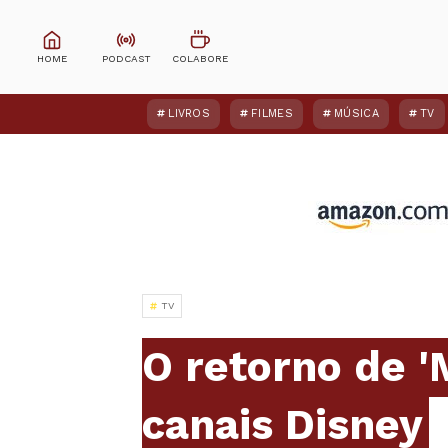
LIVROS
FILMES
MÚSICA
TV
TV
O retorno de '
canais Disney