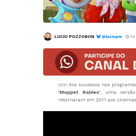
LUCIO POZZOBON
@luciopm
há
Um dos sucessos nos programas i
'Muppet Babies'
, uma versã
retornaram em 2011 aos cinemas