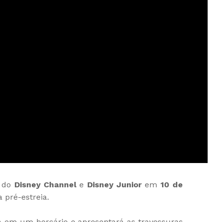
s do
Disney Channel
e
Disney Junior
em
10 de
 pré-estreia.
a em um berçário e apresentará as travessuras