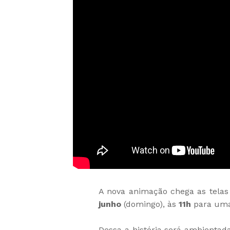
A nova animação chega as tela
junho
(domingo), às
11h
para uma
Dessa a história será ambientad