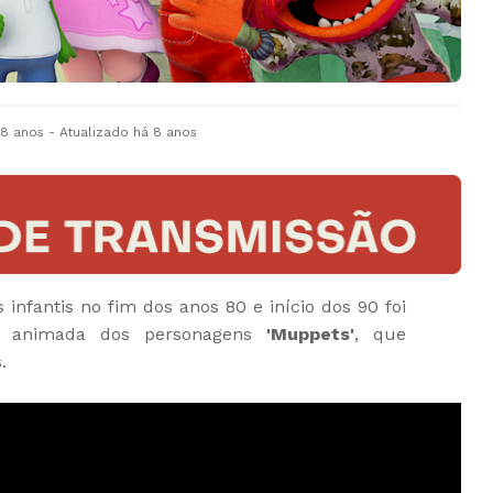
 8 anos
- Atualizado
há 8 anos
nfantis no fim dos anos 80 e início dos 90 foi
o animada dos personagens
'Muppets'
, que
.