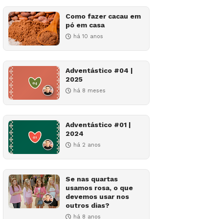
Como fazer cacau em
pó em casa
há 10 anos
Adventástico #04 |
2025
há 8 meses
Adventástico #01 |
2024
há 2 anos
Se nas quartas
usamos rosa, o que
devemos usar nos
outros dias?
há 8 anos