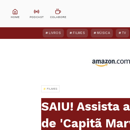
LIVROS
FILMES
MÚSICA
TV
FILMES
SAIU! Assista 
de 'Capitã Mar