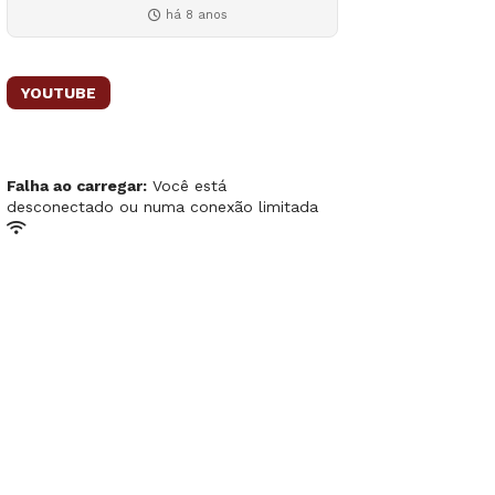
há 8 anos
YOUTUBE
Falha ao carregar:
Você está
desconectado ou numa conexão limitada