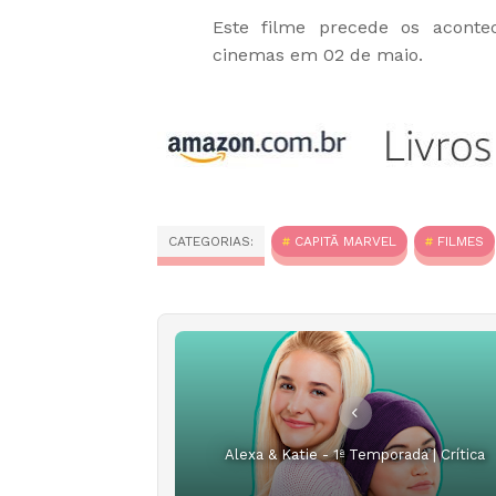
Este filme precede os acont
cinemas em 02 de maio.
CATEGORIAS:
CAPITÃ MARVEL
FILMES
Alexa & Katie - 1ª Temporada | Crítica