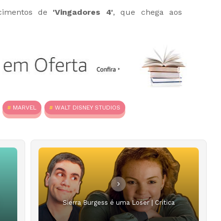
ecimentos de
'Vingadores 4'
, que chega aos
MARVEL
WALT DISNEY STUDIOS
Sierra Burgess é uma Loser | Crítica