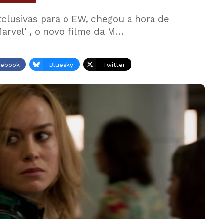
xclusivas para o EW, chegou a hora de
Marvel' , o novo filme da M…
cebook
Bluesky
Twitter