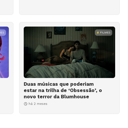
MES
FILMES
Duas músicas que poderiam
estar na trilha de ‘Obsessão’, o
novo terror da Blumhouse
há 2 meses