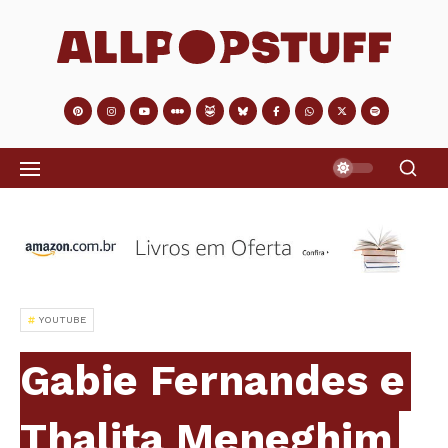
YOUTUBE
Gabie Fernandes e
Thalita Meneghim