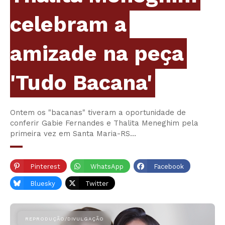
celebram a
amizade na peça
'Tudo Bacana'
Ontem os "bacanas" tiveram a oportunidade de
conferir Gabie Fernandes e Thalita Meneghim pela
primeira vez em Santa Maria-RS…
Pinterest
WhatsApp
Facebook
Bluesky
Twitter