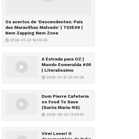
Os acertos de ‘Descendentes: País
das Maravilhas Malvado' | T03E09 |
Nem Zapping Nem Zone
2026-07-23 14:00:06
A Estrada para OZ |
Mundo Esmeralda #05
| Literalíssimo
2026-07-21 22:00:06
Dom Pierre Cafeteria
no Food To Save
(Santa Maria-RS)
2026-06-02 13:00:10
Virei Lover! O