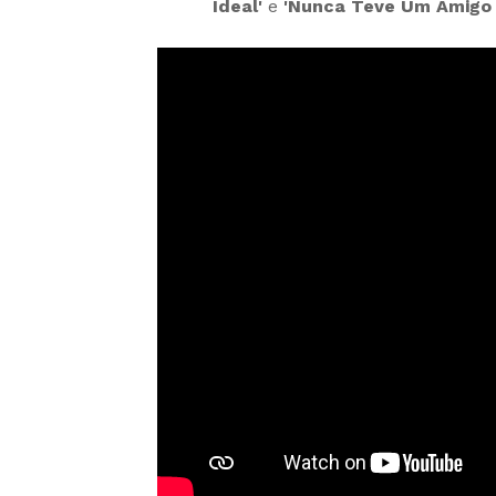
Ideal'
e
'Nunca Teve Um Amigo 