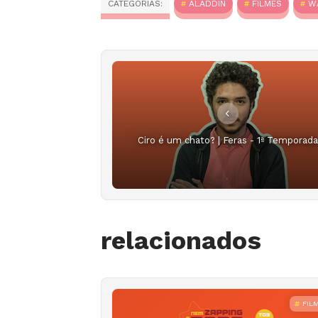
CATEGORIAS:
ALADDIN
FILMES
WA
Ciro é um chato? | Feras - 1ª Temporada
relacionados
FIL