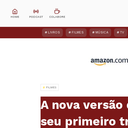
LIVROS
FILMES
MÚSICA
TV
FILMES
A nova versão 
seu primeiro tr