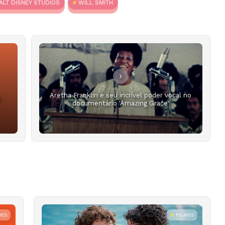
LT DISNEY STUDIOS
WILL SMITH
Aretha Franklin e seu incrível poder vocal no
documentário 'Amazing Grace'
MES
FILMES