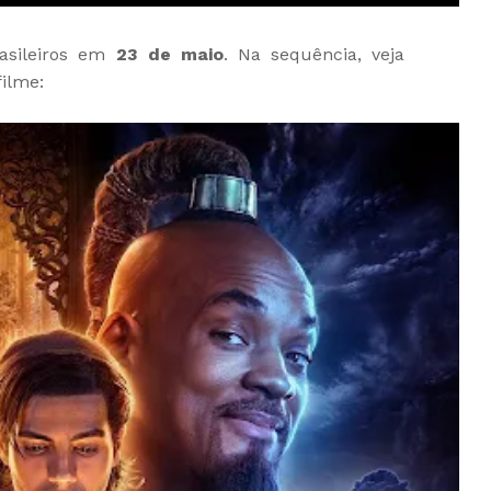
rasileiros em
23 de maio
. Na sequência, veja
ilme: