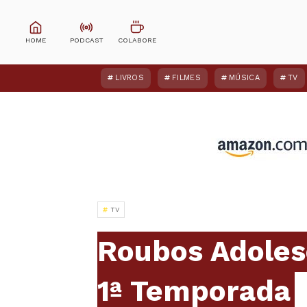
LIVROS
FILMES
MÚSICA
TV
TV
Roubos Adoles
1ª Temporada