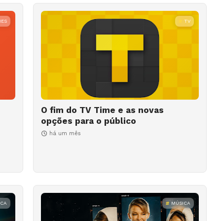
MES
TV
O fim do TV Time e as novas
opções para o público
há um mês
ICA
MÚSICA