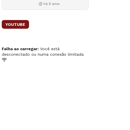
há 8 anos
YOUTUBE
Falha ao carregar:
Você está
desconectado ou numa conexão limitada