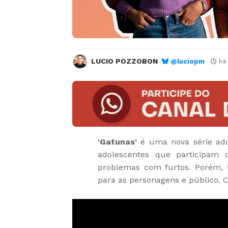
LUCIO POZZOBON
@luciopm
há
'Gatunas'
é uma nova série ad
adolescentes que participam
problemas com furtos. Porém, 
para as personagens e público. C