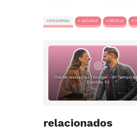
CATEGORIAS:
GATUNAS
NETFLIX
Chá de revelações | Younger - 6ª Temporad
Episódio 02
relacionados