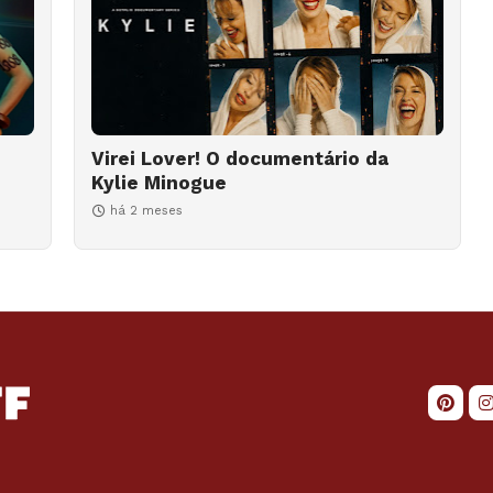
Virei Lover! O documentário da
Kylie Minogue
há 2 meses