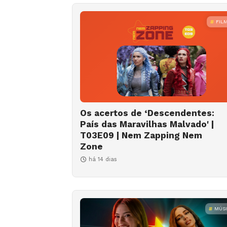
FIL
Os acertos de ‘Descendentes:
País das Maravilhas Malvado' |
T03E09 | Nem Zapping Nem
Zone
há 14 dias
MÚS