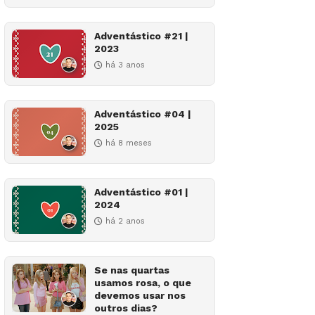
Adventástico #21 |
2023
há 3 anos
Adventástico #04 |
2025
há 8 meses
Adventástico #01 |
2024
há 2 anos
Se nas quartas
usamos rosa, o que
devemos usar nos
outros dias?