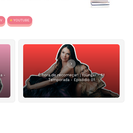
TV
YOUTUBE
a -
É hora de recomeçar! | Younger - 6ª
Temporada - Episódio 01