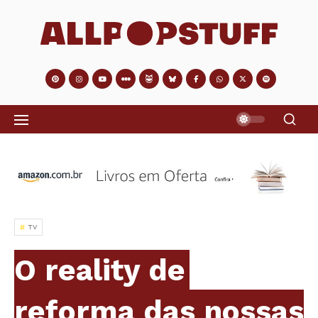
TV
O reality de
reforma das nossas