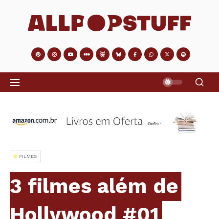
FILMES
3 filmes além de
Hollywood #01