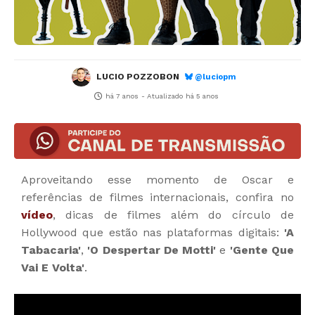
LUCIO POZZOBON
@luciopm
há 7 anos
- Atualizado
há 5 anos
Aproveitando esse momento de Oscar e
referências de filmes internacionais, confira no
vídeo
, dicas de filmes além do círculo de
Hollywood que estão nas plataformas digitais:
'A
Tabacaria'
,
'O Despertar De Motti'
e
'Gente Que
Vai E Volta'
.