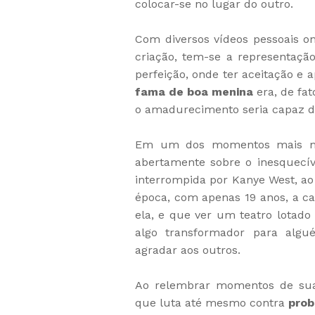
colocar-se no lugar do outro.
Com diversos vídeos pessoais o
criação, tem-se a representaçã
perfeição, onde ter aceitação e a
fama de boa menina
era, de fa
o amadurecimento seria capaz d
Em um dos momentos mais mar
abertamente sobre o inesquecív
interrompida por Kanye West, ao
época, com apenas 19 anos, a c
ela, e que ver um teatro lotad
algo transformador para alg
agradar aos outros.
Ao relembrar momentos de sua c
que luta até mesmo contra
prob