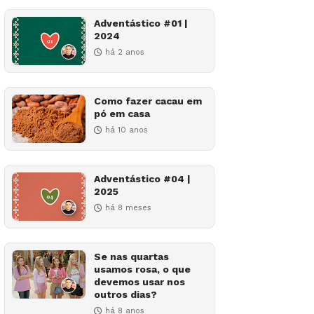
Adventástico #01 |
2024
há 2 anos
Como fazer cacau em
pó em casa
há 10 anos
Adventástico #04 |
2025
há 8 meses
Se nas quartas
usamos rosa, o que
devemos usar nos
outros dias?
há 8 anos