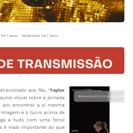
há 7 anos
- Atualizado
há 7 anos
irecionado aos fãs,
'Taylor
uivo visual sobre a jornada
 por encontrar a si mesma
a imagem e o lucro acima de
lga a tudo com uma feroz
es é mais importante do que