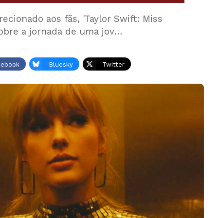
cionado aos fãs, 'Taylor Swift: Miss
sobre a jornada de uma jov…
cebook
Bluesky
Twitter