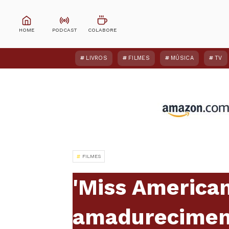
LIVROS
FILMES
MÚSICA
TV
FILMES
'Miss American
amadureciment