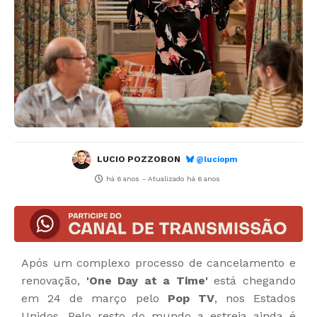
LUCIO POZZOBON
@luciopm
há 6 anos
- Atualizado
há 6 anos
Após um complexo processo de cancelamento e
renovação,
'One Day at a Time'
está chegando
em 24 de março pelo
Pop TV
, nos Estados
Unidos. Pelo resto do mundo a estreia ainda é