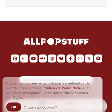
LOGO POR
JAIMESON MACHADO
E LAYOUT POR
JAO
Utilizamos cookies e tecnologias semelhantes de
acordo com a nossa
Política de Privacidade
e, ao
continuar navegando, você concorda com estas
condições
OK
O que são cookies?
Home
Menu
Podcast
Busca