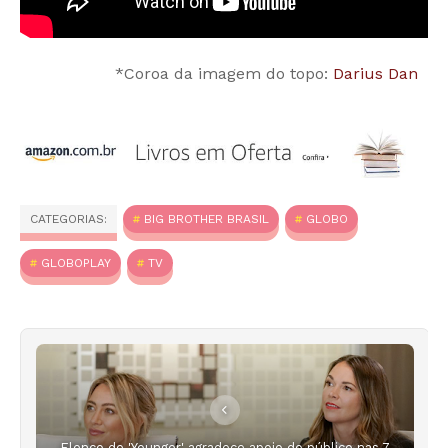
*Coroa da imagem do topo:
Darius Dan
CATEGORIAS:
BIG BROTHER BRASIL
GLOBO
GLOBOPLAY
TV
Elenco de 'Younger' agradece apoio do público nas 7