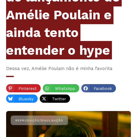
Amélie Poulain e
ainda tento
entender o hype
Dessa vez, Amélie Poulain não é minha favorita
Pinterest
WhatsApp
Facebook
Bluesky
Twitter