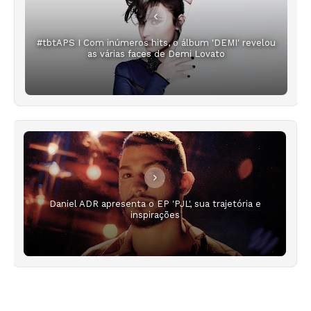
#tbtAPS I Com inúmeros hits, o álbum 'DEMI' revelou
as várias faces de Demi Lovato
Daniel ADR apresenta o EP 'PJL', sua trajetória e
inspirações