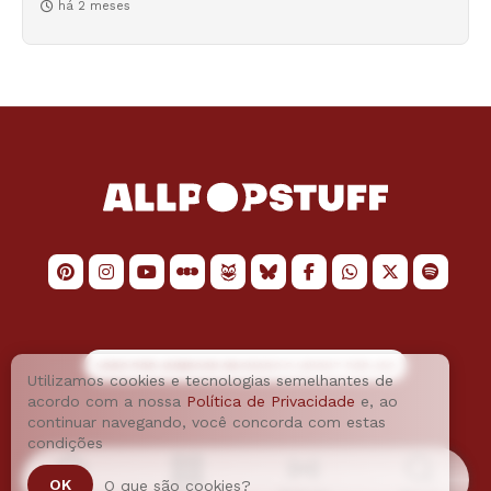
há 2 meses
LOGO POR
JAIMESON MACHADO
E LAYOUT POR
JAO
Utilizamos cookies e tecnologias semelhantes de
acordo com a nossa
Política de Privacidade
e, ao
continuar navegando, você concorda com estas
condições
OK
O que são cookies?