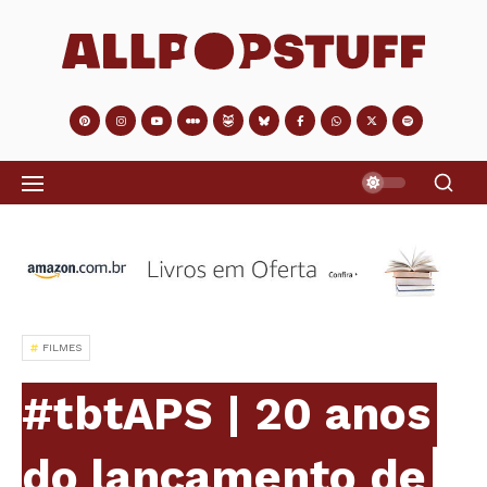
FILMES
#tbtAPS | 20 anos
do lançamento de