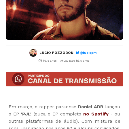
LUCIO POZZOBON
@luciopm
há 5 anos
- Atualizado
há 5 anos
Em março, o rapper paraense
Daniel ADR
lançou
o EP
'PJL'
(ouça o EP completo
no Spotify
- ou
outras plataformas de áudio). Com mistura de
sons, inspiração nos anos 80 e alguns convidados,