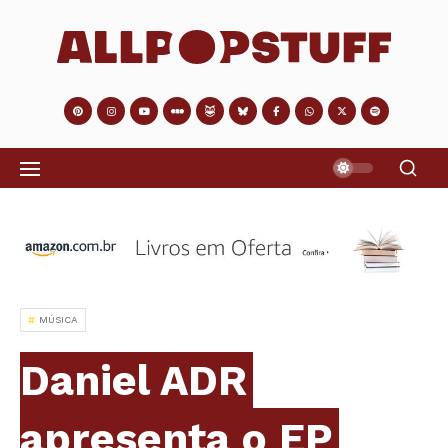
MÚSICA
Daniel ADR
apresenta o EP