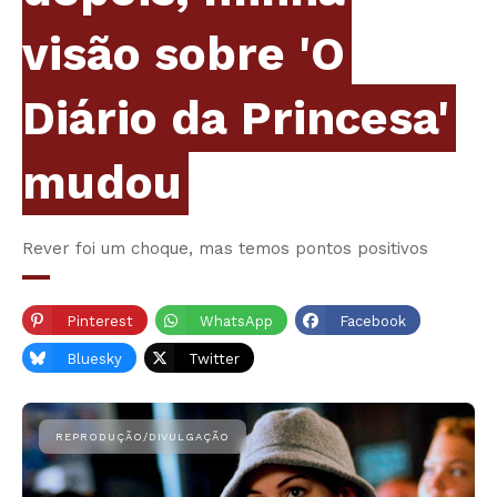
visão sobre 'O
Diário da Princesa'
mudou
Rever foi um choque, mas temos pontos positivos
Pinterest
WhatsApp
Facebook
Bluesky
Twitter