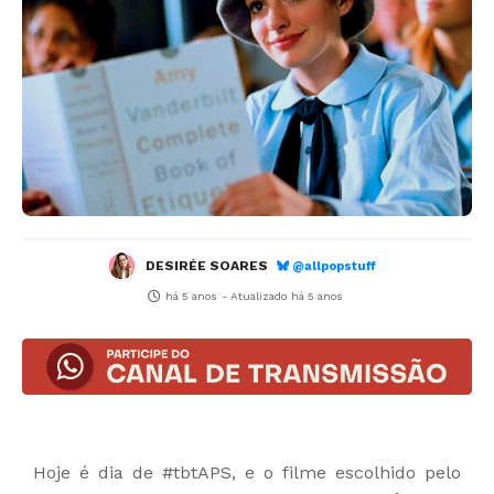
DESIRÉE SOARES
@allpopstuff
há 5 anos
- Atualizado
há 5 anos
Hoje é dia de #tbtAPS, e o filme escolhido pelo