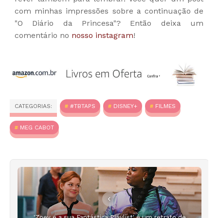
com minhas impressões sobre a continuação de
"O Diário da Princesa"? Então deixa um
comentário no
nosso instagram
!
CATEGORIAS:
#TBTAPS
DISNEY+
FILMES
MEG CABOT
'Zoey e a sua Fantástica Playlist' é um retrato de