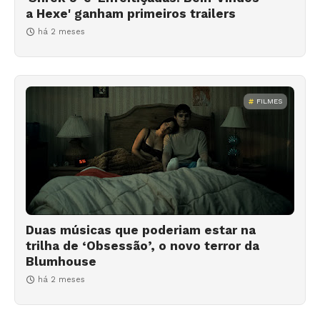
a Hexe' ganham primeiros trailers
há 2 meses
FILMES
Duas músicas que poderiam estar na
trilha de ‘Obsessão’, o novo terror da
Blumhouse
há 2 meses