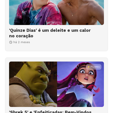
'Quinze Dias' é um deleite e um calor
no coração
há 2 meses
FILMES
'Shrek 5' e 'Enfeitiçadas: Bem-Vindos