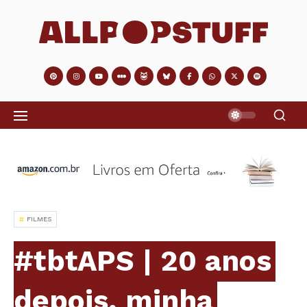
FILMES
#tbtAPS | 20 anos
depois, minha