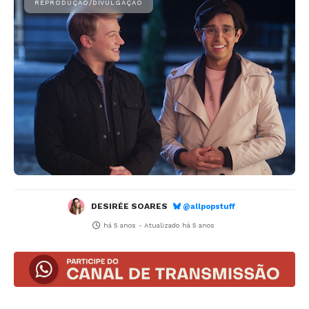
DESIRÉE SOARES
@allpopstuff
há 5 anos
- Atualizado
há 5 anos