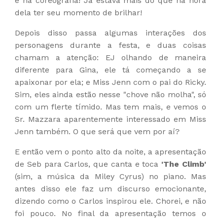
e na coreografia! Já estava mais do que na hora
dela ter seu momento de brilhar!
Depois disso passa algumas interações dos
personagens durante a festa, e duas coisas
chamam a atenção: EJ olhando de maneira
diferente para Gina, ele tá começando a se
apaixonar por ela; e Miss Jenn com o pai do Ricky.
Sim, eles ainda estão nesse "chove não molha", só
com um flerte tímido. Mas tem mais, e vemos o
Sr. Mazzara aparentemente interessado em Miss
Jenn também. O que será que vem por aí?
E então vem o ponto alto da noite, a apresentação
de Seb para Carlos, que canta e toca
'The Climb'
(sim, a música da Miley Cyrus) no piano. Mas
antes disso ele faz um discurso emocionante,
dizendo como o Carlos inspirou ele. Chorei, e não
foi pouco. No final da apresentação temos o