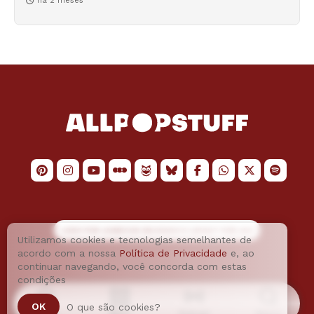
há 2 meses
LOGO POR
JAIMESON MACHADO
E LAYOUT POR
JAO
Utilizamos cookies e tecnologias semelhantes de
acordo com a nossa
Política de Privacidade
e, ao
continuar navegando, você concorda com estas
condições
OK
O que são cookies?