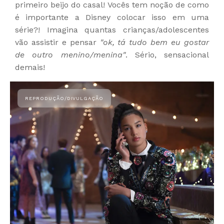
primeiro beijo do casal! Vocês tem noção de como
é importante a Disney colocar isso em uma
série?! Imagina quantas crianças/adolescentes
vão assistir e pensar
"ok, tá tudo bem eu gostar
de outro menino/menina"
. Sério, sensacional
demais!