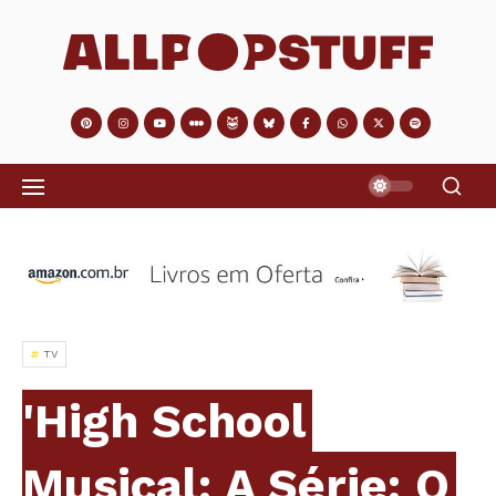
TV
'High School
Musical: A Série: O