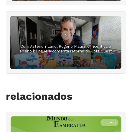
Com AsteriumLand, Rogério Flausino incentiva o
ensino bilíngue e comenta retorno do Jota Quest
relacionados
LIVROS