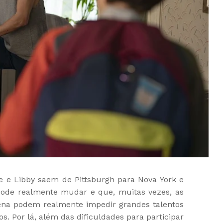
 e Libby saem de Pittsburgh para Nova York e
pode realmente mudar e que, muitas vezes, as
ena podem realmente impedir grandes talentos
vos. Por lá, além das dificuldades para participar