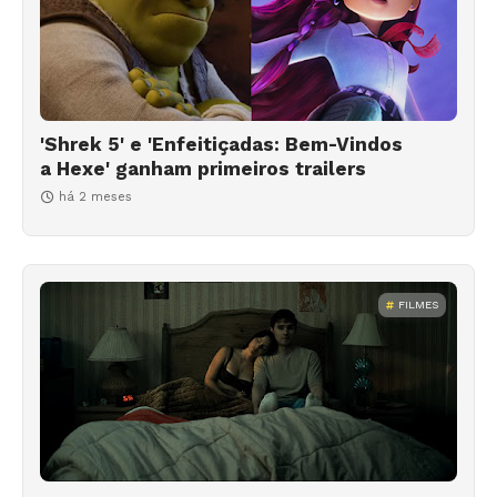
'Shrek 5' e 'Enfeitiçadas: Bem-Vindos
a Hexe' ganham primeiros trailers
há 2 meses
FILMES