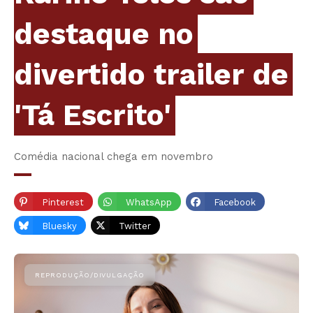
destaque no
divertido trailer de
'Tá Escrito'
Comédia nacional chega em novembro
Pinterest
WhatsApp
Facebook
Bluesky
Twitter