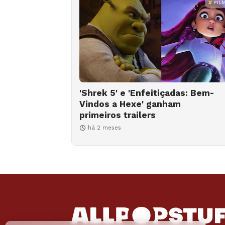
FIL
'Shrek 5' e 'Enfeitiçadas: Bem-
Vindos a Hexe' ganham
primeiros trailers
há 2 meses