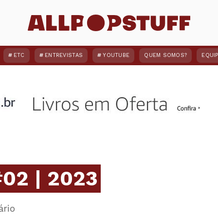
ETC
ENTREVISTAS
YOUTUBE
QUEM SOMOS?
EQUI
#02 | 2023
ário