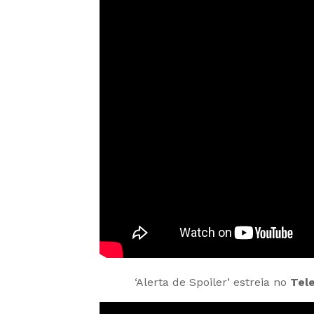
‘Alerta de Spoiler’ estreia no
Tel