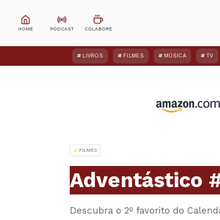
LIVROS
FILMES
MÚSICA
TV
FILMES
Adventástico 
Descubra o 2º favorito do Calend