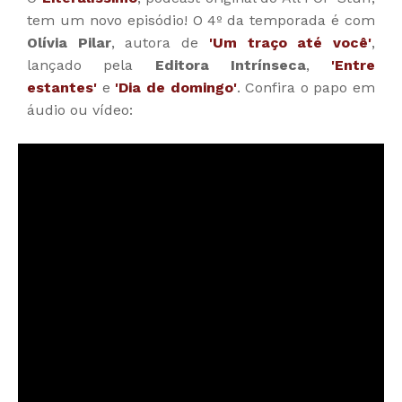
tem um novo episódio! O 4º da temporada é com
Olívia Pilar
, autora de
'Um traço até você'
,
lançado pela
Editora Intrínseca
,
'Entre
estantes'
e
'Dia de domingo'
. Confira o papo em
áudio ou vídeo: