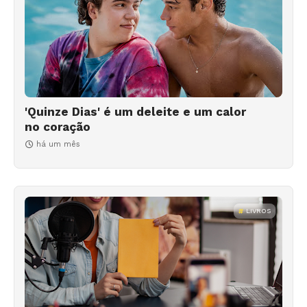
'Quinze Dias' é um deleite e um calor
no coração
há um mês
LIVROS