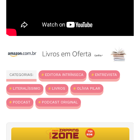
CATEGORIAS:
EDITORA INTRÍNSECA
ENTREVISTA
LITERALÍSSIMO
LIVROS
OLÍVIA PILAR
PODCAST
PODCAST ORIGINAL