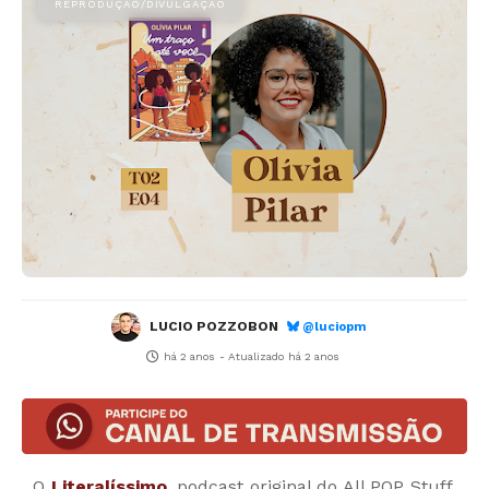
LUCIO POZZOBON
@luciopm
há 2 anos
- Atualizado
há 2 anos
O
Literalíssimo
, podcast original do All POP Stuff,