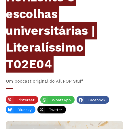
escolhas
universitárias |
Literalíssimo
T02E04
Um podcast original do All POP Stuff
Pinterest
WhatsApp
Facebook
Bluesky
Twitter