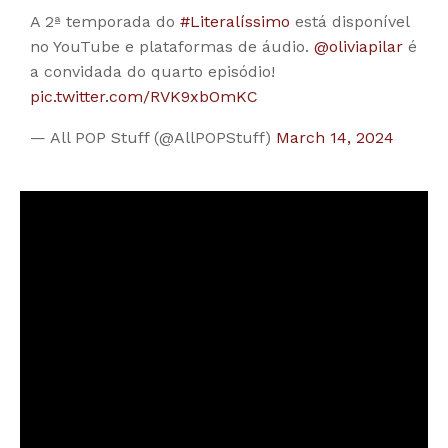
A 2ª temporada do
#Literalíssimo
está disponível
no YouTube e plataformas de áudio.
@oliviapilar
é
a convidada do quarto episódio!
pic.twitter.com/RVK9xbOmKC
— All POP Stuff (@AllPOPStuff)
March 14, 2024