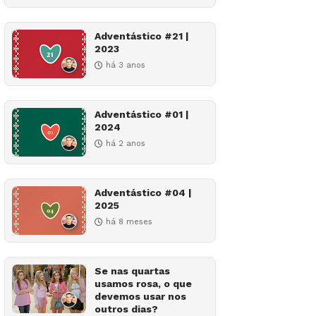
Adventástico #21 |
2023
há 3 anos
Adventástico #01 |
2024
há 2 anos
Adventástico #04 |
2025
há 8 meses
Se nas quartas
usamos rosa, o que
devemos usar nos
outros dias?