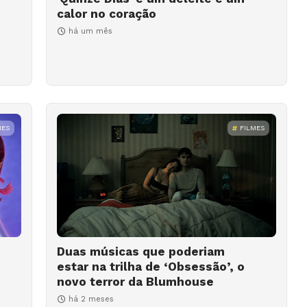
calor no coração
há um mês
MES
FILMES
Duas músicas que poderiam
estar na trilha de ‘Obsessão’, o
novo terror da Blumhouse
há 2 meses