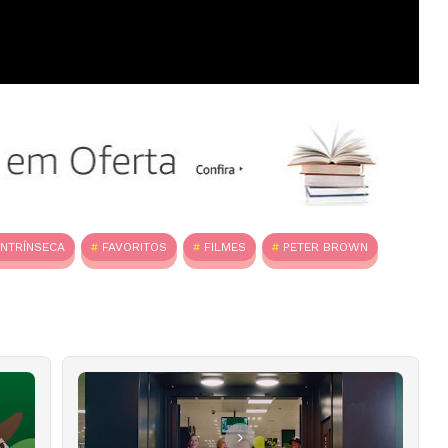
INTRÍNSECA
FAVORITOS
FILMES
PETER BROWN