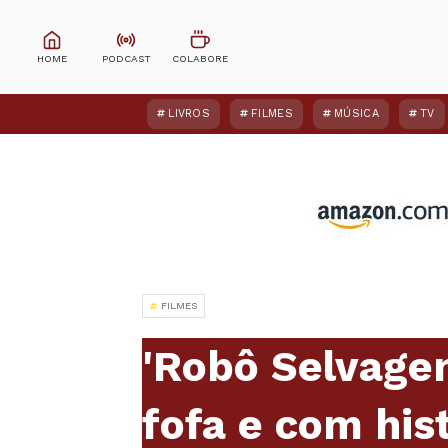
LIVROS
FILMES
MÚSICA
TV
FILMES
'Robô Selvage
fofa e com hist