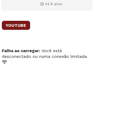
há 8 anos
YOUTUBE
Falha ao carregar:
Você está
desconectado ou numa conexão limitada