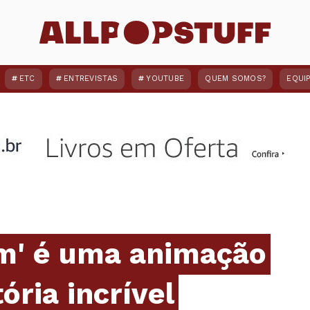
ETC
ENTREVISTAS
YOUTUBE
QUEM SOMOS?
EQUI
m' é uma animação
ória incrível