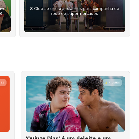
ivo
S Club se une a Jax Jones para campanha de
RS
rede de supermercados
MES
FILMES
'Quinze Dias' é um deleite e um