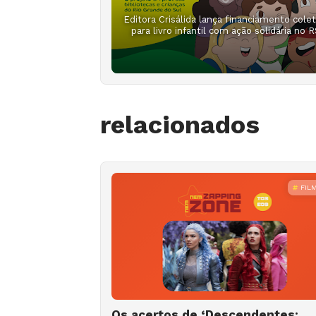
Editora Crisálida lança financiamento colet
para livro infantil com ação solidária no 
relacionados
FIL
Os acertos de ‘Descendentes: