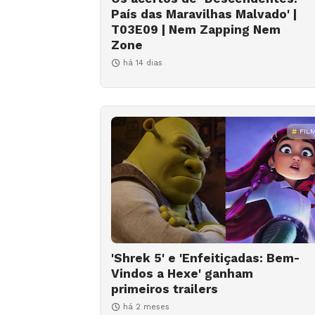
País das Maravilhas Malvado' |
T03E09 | Nem Zapping Nem
Zone
há 14 dias
FIL
'Shrek 5' e 'Enfeitiçadas: Bem-
Vindos a Hexe' ganham
primeiros trailers
há 2 meses