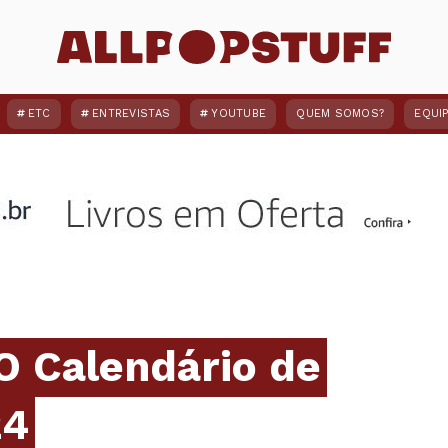
ETC
ENTREVISTAS
YOUTUBE
QUEM SOMOS?
EQUI
O Calendário de
24