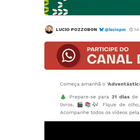
LUCIO POZZOBON
@luciopm
há
Começa amanhã o
'Adventástic
🎄 Prepare-se para
31 dias
de d
livros. 🎬📚🎶 Fique de olho,
Acompanhe todos os vídeos pela 