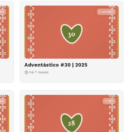
ROS
MÚSICA
Adventástico #30 | 2025
há 7 meses
MES
ETC