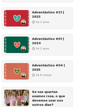
Adventástico #21 |
2023
há 3 anos
Adventástico #01 |
2024
há 2 anos
Adventástico #04 |
2025
há 8 meses
Se nas quartas
usamos rosa, o que
devemos usar nos
outros dias?