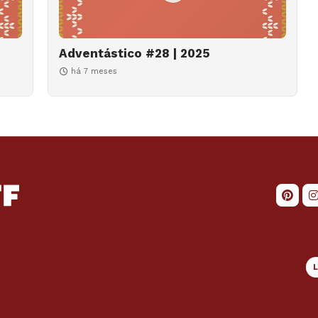
Adventástico #28 | 2025
há 7 meses