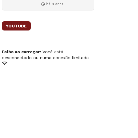
há 8 anos
YOUTUBE
Falha ao carregar:
Você está
desconectado ou numa conexão limitada