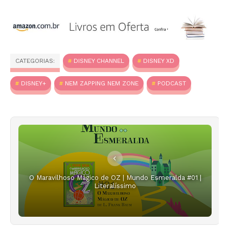
CATEGORIAS:
DISNEY CHANNEL
DISNEY XD
DISNEY+
NEM ZAPPING NEM ZONE
PODCAST
O Maravilhoso Mágico de OZ | Mundo Esmeralda #01 |
Literalíssimo