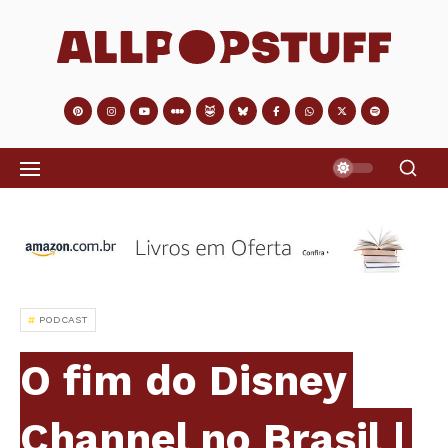
PODCAST
O fim do Disney
Channel no Brasil |