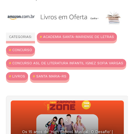
CATEGORIAS:
ACADEMIA SANTA-MARIENSE DE LETRAS
CONCURSO
CONCURSO ASL DE LITERATURA INFANTIL IGNEZ SOFIA VARGAS
LIVROS
SANTA MARIA-RS
Os 15 anos de 'High School Musical: O Desafio' |