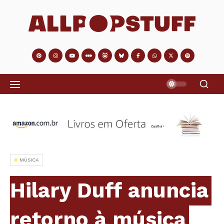
MÚSICA
Hilary Duff anuncia
retorno à música