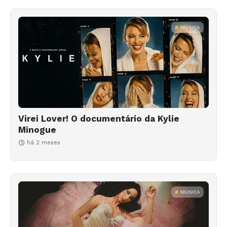
MÚSICA
Virei Lover! O documentário da Kylie
Minogue
há 2 meses
MÚSICA